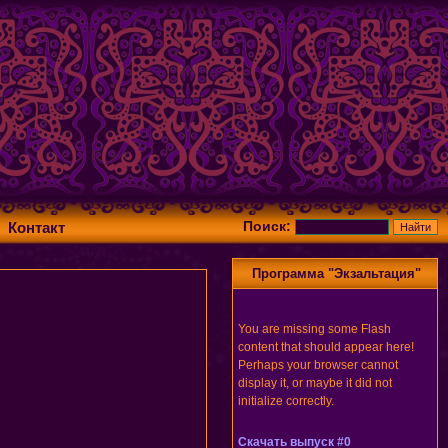
Поиск:
Контакт
Программа "Экзальтация"
You are missing some Flash
content that should appear here!
Perhaps your browser cannot
display it, or maybe it did not
initialize correctly.
Скачать выпуск #0