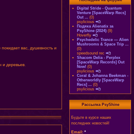
Digital Stride - Quantum
Venture [SpaceWarp Recs]
Out ...
(0)
psylicious
Подяка Alienatix за
PsyShine (2024)
(9)
Hoverfly
Psychedelic Trance — Alien
Mushrooms & Space Trip ...
 покидает вас, душевность и
(0)
speedsound rec
Shacom Delia - Perplex
[SpaceWarp Records] Out
н и деревьев.
Now!
(0)
psylicious
Coral & Johanna Beekman -
Otherworldly [SpaceWarp
Recs] ...
(0)
psylicious
Рассылка PsyShine
Будьте в курсе наших
последних новостей!
Email:
*