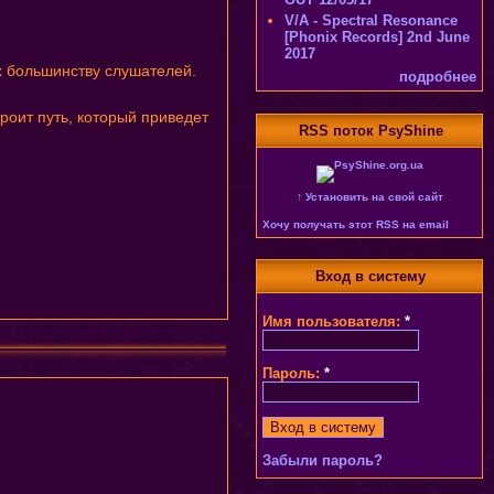
V/A - Spectral Resonance
[Phonix Records] 2nd June
2017
ых большинству слушателей.
подробнее
троит путь, который приведет
RSS поток PsyShine
↑ Установить на свой сайт
Хочу получать этот RSS на email
Вход в систему
Имя пользователя:
*
Пароль:
*
Забыли пароль?