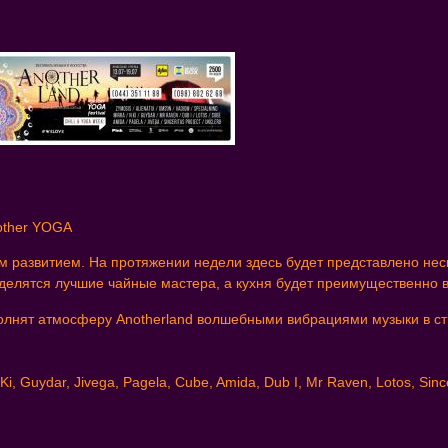
nother YOGA
м развитием. На протяжении недели здесь будет представлено нес
оделятся лучшие чайные мастера, а кухня будет преимущественно 
полнят атмосферу Anotherland волшебными вибрациями музыки в с
uydar, Jivega, Pagela, Cube, Amida, Dub I, Mr Raven, Lotos, Sincer