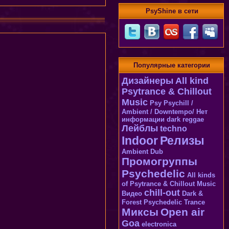
PsyShine в сети
Популярные категории
Дизайнеры
All kind
Psytrance & Chillout
Music
Psy
Psychill /
Ambient / Downtempo/
Нет
информации
dark
reggae
Лейблы
techno
Indoor
Релизы
Ambient Dub
Промогруппы
Psychedelic
All kinds
of Psytrance & Chillout Music
chill-out
Видео
Dark &
Forest Psychedelic Trance
Миксы
Open air
Goa
electronica