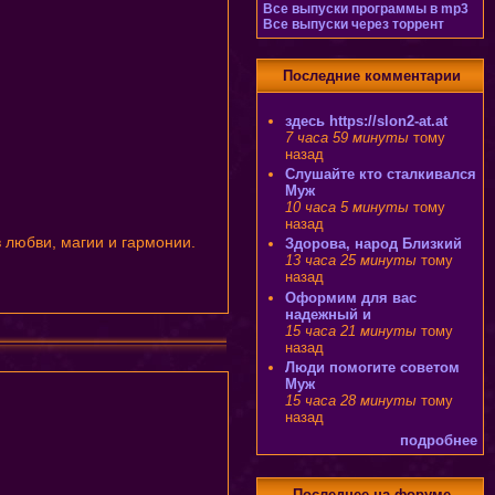
Все выпуски программы в mp3
Все выпуски через торрент
Последние комментарии
здесь https://slon2-at.at
7 часа 59 минуты
тому
назад
Слушайте кто сталкивался
Муж
10 часа 5 минуты
тому
назад
в любви, магии и гармонии.
Здорова, народ Близкий
13 часа 25 минуты
тому
назад
Оформим для вас
надежный и
15 часа 21 минуты
тому
назад
Люди помогите советом
Муж
15 часа 28 минуты
тому
назад
подробнее
Последнее на форуме