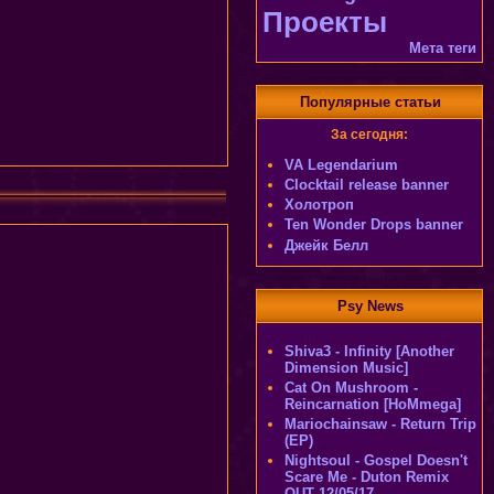
Проекты
Мета теги
Популярные статьи
За сегодня:
VA Legendarium
Clocktail release banner
Холотроп
Ten Wonder Drops banner
Джейк Белл
Psy News
Shiva3 - Infinity [Another
Dimension Music]
Cat On Mushroom -
Reincarnation [HoMmega]
Mariochainsaw - Return Trip
(EP)
Nightsoul - Gospel Doesn't
Scare Me - Duton Remix
OUT 12/05/17