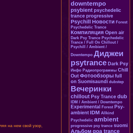
downtempo
psybient
psychedelic
trance
progressive
Psychill
Новости
Forest
Psychedelic Trance
Компиляция
Open air
Dark Psy Trance
Psychedelic
Trance / Full On
Chillout /
Psychill / Ambient /
Диджеи
Downtempo
psytrance
Dark Psy
Chill
Инфо
Радиопрограммы
Фотообзоры
Out
full
on
Suomisaundi
dubstep
Вечеринки
chillout
dub
Psy Trance
IDM / Ambient / Downtempo
Experimental
Psy-
Forest
IDM
ambient
Allkind
ambient
Psychedelic
suomi
ляя на нем свой узор,
progressive psy trance
Альбом
goa trance