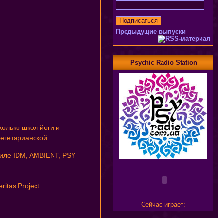
Предыдущие выпуски
Psychic Radio Station
колько школ йоги и
вегетарианской.
тилe IDM, AMBIENT, PSY
itas Project.
Сейчас играет: