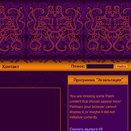
Поиск:
Контакт
Программа "Экзальтация"
You are missing some Flash
content that should appear here!
Perhaps your browser cannot
display it, or maybe it did not
initialize correctly.
Скачать выпуск #0