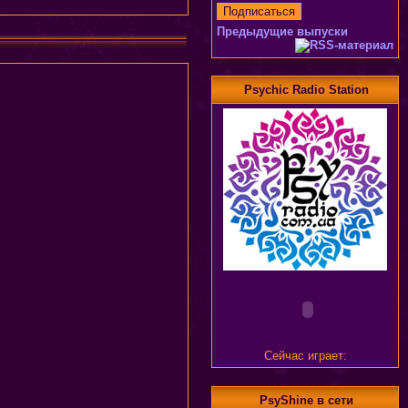
Предыдущие выпуски
Psychic Radio Station
Сейчас играет:
PsyShine в сети