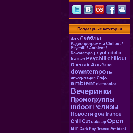
Популярные категории
Лейблы
dark
Радиопрограммы
Chillout /
Psychill / Ambient /
psychedelic
Downtempo
Psychill
chillout
trance
Альбом
Open air
downtempo
Нет
информации
Инфо
ambient
electronica
Вечеринки
Промогруппы
Indoor
Релизы
Новости
goa trance
Open
Chill Out
dubstep
air
Dark Psy Trance
Ambient