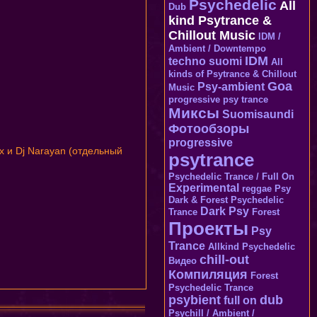
Psychedelic
All
Dub
kind Psytrance &
Chillout Music
IDM /
Ambient / Downtempo
IDM
techno
suomi
All
kinds of Psytrance & Chillout
Goa
Psy-ambient
Music
progressive psy trance
Миксы
Suomisaundi
Фотообзоры
progressive
ex и Dj Narayan (отдельный
psytrance
Psychedelic Trance / Full On
Experimental
reggae
Psy
Dark & Forest Psychedelic
Dark Psy
Trance
Forest
Проекты
Psy
Trance
Allkind Psychedelic
chill-out
Видео
Компиляция
Forest
Psychedelic Trance
psybient
dub
full on
Psychill / Ambient /