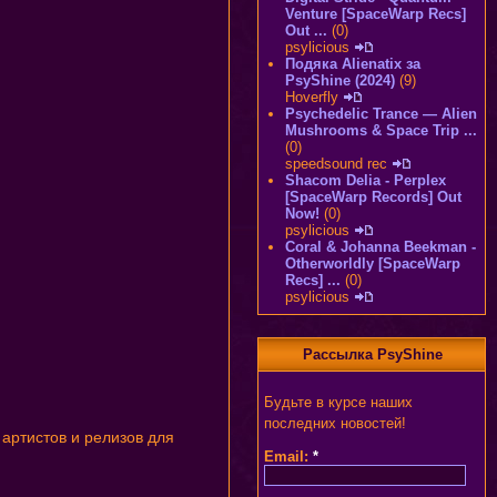
Venture [SpaceWarp Recs]
Out ...
(0)
psylicious
Подяка Alienatix за
PsyShine (2024)
(9)
Hoverfly
Psychedelic Trance — Alien
Mushrooms & Space Trip ...
(0)
speedsound rec
Shacom Delia - Perplex
[SpaceWarp Records] Out
Now!
(0)
psylicious
Coral & Johanna Beekman -
Otherworldly [SpaceWarp
Recs] ...
(0)
psylicious
Рассылка PsyShine
Будьте в курсе наших
последних новостей!
артистов и релизов для
Email:
*