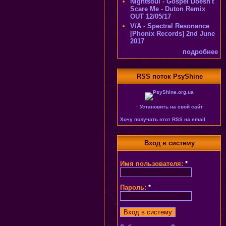
Nightsoul - Gospel Doesn't
Scare Me - Duton Remix
OUT 12/05/17
V/A - Spectral Resonance
[Phonix Records] 2nd June
2017
подробнее
RSS поток PsyShine
↑ Установить на свой сайт
Хочу получать этот RSS на email
Вход в систему
Имя пользователя:
*
Пароль:
*