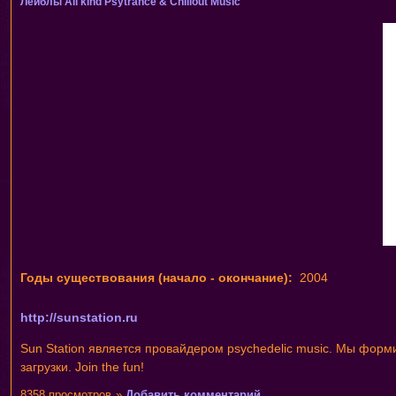
Лейблы
All kind Psytrance & Chillout Music
Годы существования (начало - окончание):
2004
http://sunstation.ru
Sun Station является провайдером psychedelic music. Мы форм
загрузки. Join the fun!
8358 просмотров
»
Добавить комментарий