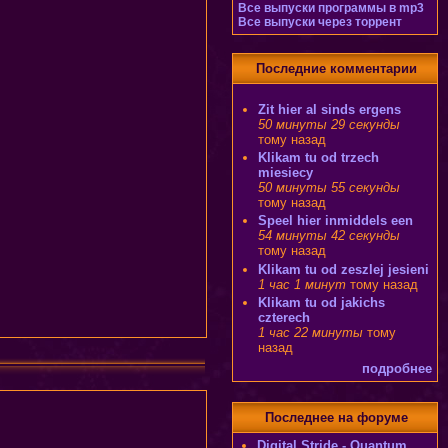
Все выпуски программы в mp3
Все выпуски через торрент
Последние комментарии
Zit hier al sinds ergens
50 минуты 29 секунды
тому назад
Klikam tu od trzech
miesiecy
50 минуты 55 секунды
тому назад
Speel hier inmiddels een
54 минуты 42 секунды
тому назад
Klikam tu od zeszlej jesieni
1 час 1 минут
тому назад
Klikam tu od jakichs
czterech
1 час 22 минуты
тому
назад
подробнее
Последнее на форуме
Digital Stride - Quantum