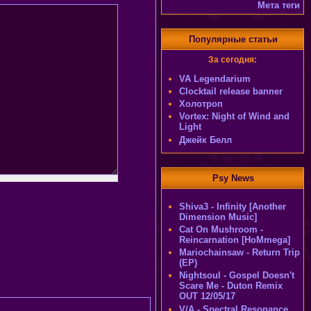
Мета теги
Популярные статьи
За сегодня:
VA Legendarium
Clocktail release banner
Холотроп
Vortex: Night of Wind and
Light
Джейк Белл
Psy News
Shiva3 - Infinity [Another
Dimension Music]
Cat On Mushroom -
Reincarnation [HoMmega]
Mariochainsaw - Return Trip
(EP)
Nightsoul - Gospel Doesn't
Scare Me - Duton Remix
OUT 12/05/17
V/A - Spectral Resonance