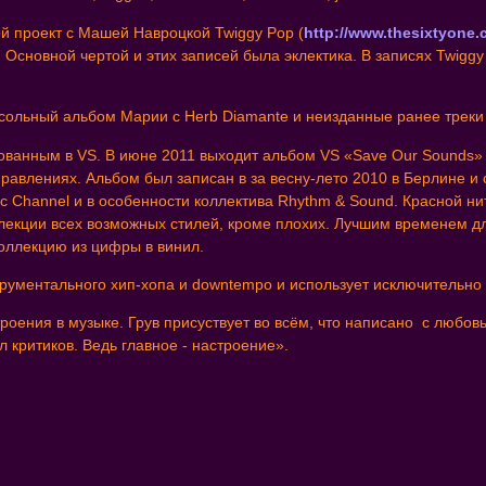
й проект с Машей Навроцкой Twiggy Pop (
http://www.thesixtyone
сновной чертой и этих записей была эклектика. В записях Twiggy P
сольный альбом Марии с Herb Diamante и неизданные ранее треки 
ованным в VS. В июне 2011 выходит альбом VS «Save Our Sounds»
авлениях. Альбом был записан в за весну-лето 2010 в Берлине и 
ic Channel и в особенности коллектива Rhythm & Sound. Красной н
екции всех возможных стилей, кроме плохих. Лучшим временем для
коллекцию из цифры в винил.
струментального хип-хопа и downtempo и использует исключительн
строения в музыке. Грув присуствует во всём, что написано с любо
л критиков. Ведь главное - настроение».