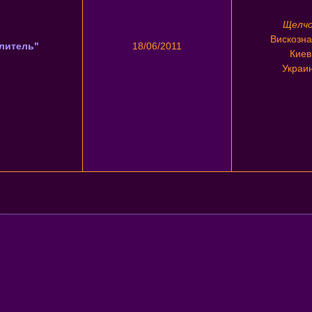
Щелч
Вискозна
литель"
18/06/2011
Киев
Украи