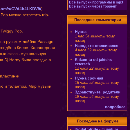
Все выпуски программы в mp3
Все выпуски через торрент
.com/s/CVd4b4LKDV9/
).
op можно встретить trip-
Последние комментарии
Twiggy Pop.
Нужна
1 час 54 минуты
тому
назад
 на русском лейбле Passage
Народ кто сталкивался
сведён в Киеве. Характерная
4 часа 39 минуты
тому
итью сквозь музыкальную
назад
 Dj Horny была поездка в
Klikam tu od jakichs
czterech
12 часа 22 минуты
тому
назад
о пластинки.
Нужна срочная
16 часа 52 минуты
тому
вью и талантом. Мир музыки
назад
Здравствуйте, родители
19 часа 54 минуты
тому
назад
подробнее
Последнее на форуме
Digital Stride - Quantum