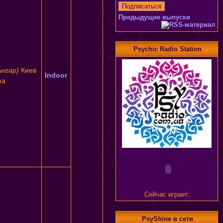
Предыдущие выпуски
Psychic Radio Station
Ангар)
Киев
Indoor
на
Сейчас играет:
PsyShine в сети