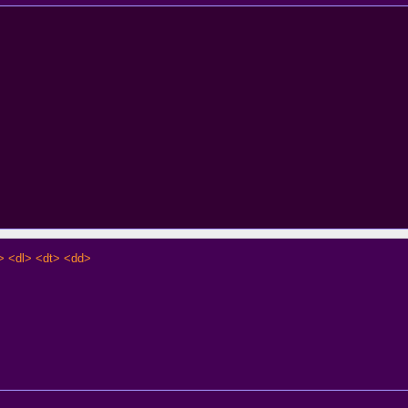
> <dl> <dt> <dd>