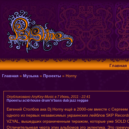
Главная
Главная
»
Музыка
»
Проекты
» Horny
Опубликовано AnyKey-Music в 7 Июнь, 2011 - 22:41
Проекты
acid-house
drum'n'bass
dub
jazz
reggae
Евгений Столбов ака Dj Horny ещё в 2000-ом вместе с Сергеем
одного из первых независимых украинских лейблов SKP Records
VZYAL, вышедших ограниченным тиражом, которые уже SOLD OUT.
Отличительнеая черта этих альбомов это эклектика. Это гремучая