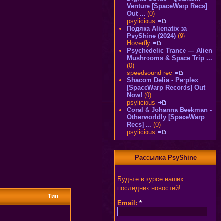
Venture [SpaceWarp Recs]
Out ...
(0)
psylicious
Подяка Alienatix за
PsyShine (2024)
(9)
Hoverfly
Psychedelic Trance — Alien
Mushrooms & Space Trip ...
(0)
speedsound rec
Shacom Delia - Perplex
[SpaceWarp Records] Out
Now!
(0)
psylicious
Coral & Johanna Beekman -
Otherworldly [SpaceWarp
Recs] ...
(0)
psylicious
Рассылка PsyShine
Будьте в курсе наших
последних новостей!
Тип
Email:
*