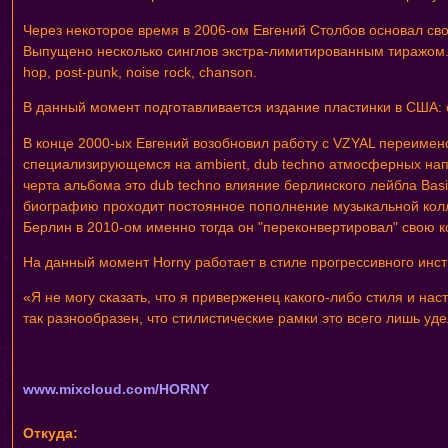
Через некоторое время в 2006-ом Евгений Столбов основал сво
Выпущено несколько синглов экстра-лимитированным тиражом. О
hop, post-punk, noise rock, chanson.
В данный момент подготавливается издание пластинки в США: 
В конце 2000-ых Евгений возобновил работу с VZYAL переимен
специализирующемся на ambient, dub techno атмосферных напр
черта альбома это dub techno влияние берлинского лейбла Bas
биографию проходит постоянное пополнение музыкальной колл
Берлин в 2010-ом именно тогда он "переконвертировал" свою 
На данный момент Horny работает в стиле прогрессивного ин
«Я не могу сказать, что я приверженец какого-либо стиля и на
так разнообразен, что стилистические рамки это всего лишь уде
www.mixcloud.com/HORNY
Откуда: