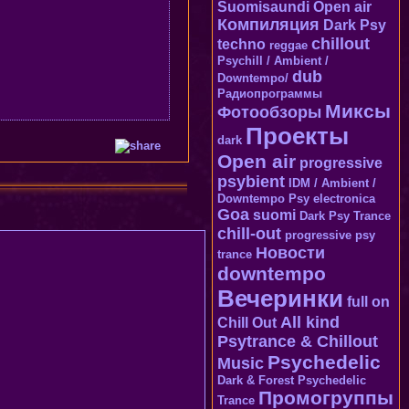
Suomisaundi
Open air
Компиляция
Dark Psy
chillout
techno
reggae
Psychill / Ambient /
dub
Downtempo/
Радиопрограммы
Миксы
Фотообзоры
Проекты
dark
Open air
progressive
psybient
IDM / Ambient /
Downtempo
Psy
electronica
Goa
suomi
Dark Psy Trance
chill-out
progressive psy
Новости
trance
downtempo
Вечеринки
full on
All kind
Chill Out
Psytrance & Chillout
Psychedelic
Music
Dark & Forest Psychedelic
Промогруппы
Trance