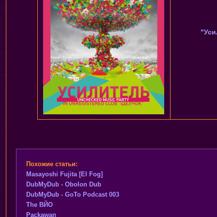
"Уси
Похожие статьи:
Masayoshi Fujita [El Fog]
DubMyDub - Obolon Dub
DubMyDub - GoTo Podcast 003
The ВЙО
Packawan