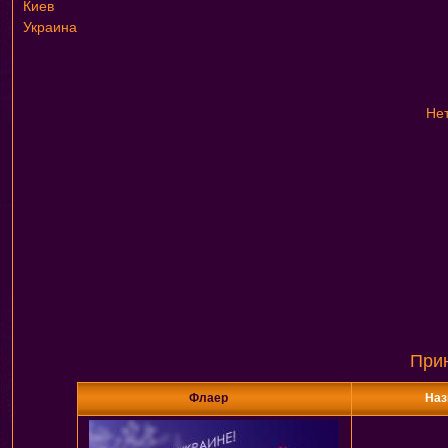
Киев
Украина
Нет
При
Флаер
Наз