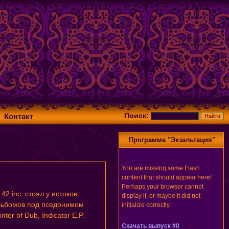
Поиск:
Контакт
Программа "Экзальтация"
You are missing some Flash
content that should appear here!
Perhaps your browser cannot
2 inc. стоял у истоков
display it, or maybe it did not
льбомов под пседонимом
initialize correctly.
r of Dub, Indicator E.P.
Скачать выпуск #0