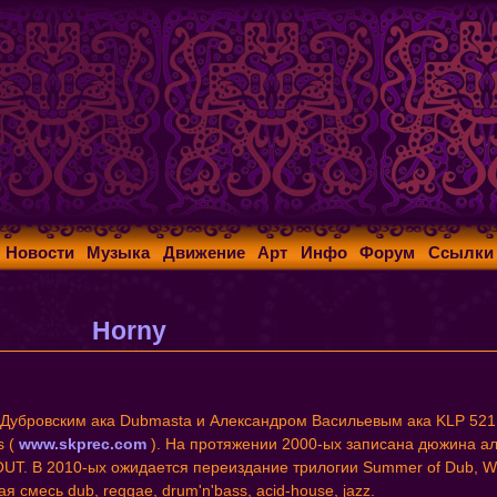
Новости
Музыка
Движение
Арт
Инфо
Форум
Ссылки
Horny
 Дубровским ака Dubmasta и Александром Васильевым ака KLP 521 4
 (
www.skprec.com
). На протяжении 2000-ых записана дюжина а
 В 2010-ых ожидается переиздание трилогии Summer of Dub, Winte
 смесь dub, reggae, drum'n'bass, acid-house, jazz.