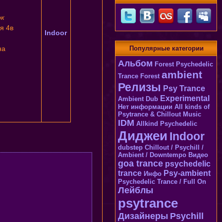
ок
я 4в
Indoor
Популярные категории
на
Альбом
Forest Psychedelic
ambient
Trance
Forest
Релизы
Psy Trance
Experimental
Ambient Dub
Нет информации
All kinds of
Psytrance & Chillout Music
IDM
Allkind Psychedelic
Диджеи
Indoor
dubstep
Chillout / Psychill /
Ambient / Downtempo
Видео
goa trance
psychedelic
trance
Psy-ambient
Инфо
Psychedelic Trance / Full On
Лейблы
psytrance
Дизайнеры
Psychill